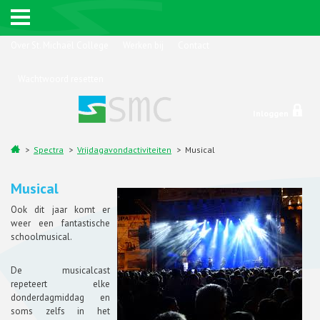
Over St. Michaël College
Werken bij
Contact
Wachtwoord resetten
Inloggen
Spectra
Vrijdagavondactiviteiten
Musical
Musical
Ook dit jaar komt er
weer een fantastische
schoolmusical.
De musicalcast
repeteert elke
donderdagmiddag en
soms zelfs in het