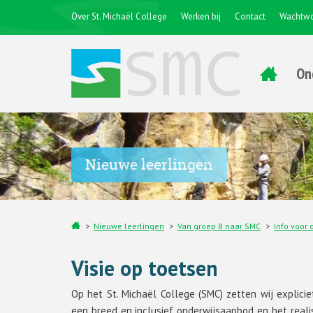
Over St. Michaël College
Werken bij
Contact
Wachtwo
On
Nieuwe leerlingen
Nieuwe leerlingen
Van groep 8 naar SMC
Info voor 
Visie op toetsen
Op het St. Michaël College (SMC) zetten wij explici
een breed en inclusief onderwijsaanbod en het realis