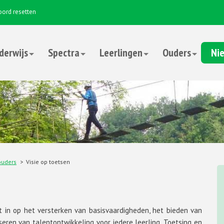
ord resetten
derwijs
Spectra
Leerlingen
Ouders
Nie
ouders
Visie op toetsen
et in op het versterken van basisvaardigheden, het bieden van
eren van talentontwikkeling voor iedere leerling. Toetsing en