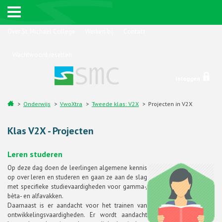
Over St. Michaël College
Werken bij
Contact
Wachtwoord resetten
Inloggen
Onderwijs
VwoXtra
Tweede klas: V2X
Projecten in V2X
Klas V2X - Projecten
Leren studeren
Op deze dag doen de leerlingen algemene kennis
op over leren en studeren en gaan ze aan de slag
met specifieke studievaardigheden voor gamma-,
bèta- en alfavakken.
Daarnaast is er aandacht voor het trainen van
ontwikkelingsvaardigheden. Er wordt aandacht