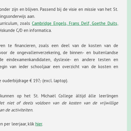
nder zijn en blijven. Passend bij de visie en missie van het St.
ingsonderwijs aan.
urriculum, zoals
Cambridge Engels, Frans Delf, Goethe Duits,
wiskunde C/D en informatica.
gaven te financieren, zoals een deel van de kosten van de
g voor de ongevallenverzekering, de binnen- en buitenlandse
n de eindexamenkandidaten, dyslexie- en andere testen en
egin van ieder schooljaar een overzicht van de kosten en
ouderbijdrage € 197,- (excl. laptop).
 kunnen op het St. Michaël College áltijd álle leerlingen
et niet of deels voldoen van de kosten van de vrijwillige
an de activiteiten.
 per leerjaar, klik
hier
.