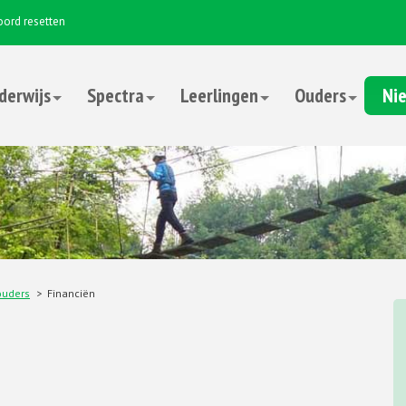
ord resetten
derwijs
Spectra
Leerlingen
Ouders
Nie
ouders
Financiën