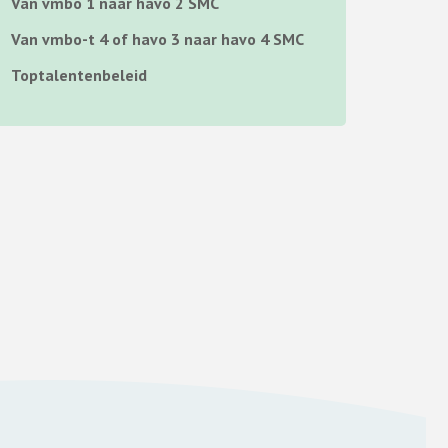
Van vmbo 1 naar havo 2 SMC
Van vmbo-t 4 of havo 3 naar havo 4 SMC
Toptalentenbeleid