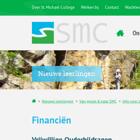
Over St. Michaël College
Werken bij
Contact
Wachtwo
On
Nieuwe leerlingen
Nieuwe leerlingen
Van groep 8 naar SMC
Info voor 
Financiën
Vrijwillige Ouderbijdragen