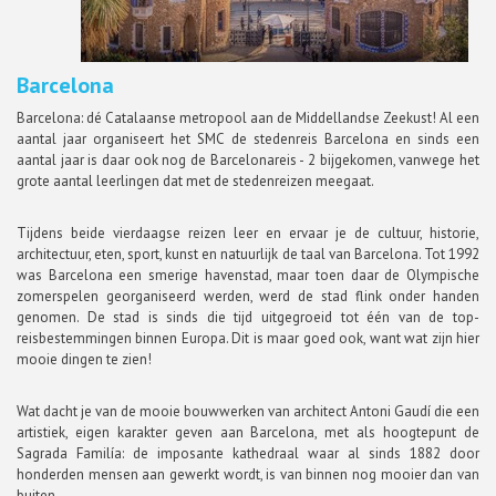
Barcelona
Barcelona: dé Catalaanse metropool aan de Middellandse Zeekust! Al een
aantal jaar organiseert het SMC de stedenreis Barcelona en sinds een
aantal jaar is daar ook nog de Barcelonareis - 2 bijgekomen, vanwege het
grote aantal leerlingen dat met de stedenreizen meegaat.
Tijdens beide vierdaagse reizen leer en ervaar je de cultuur, historie,
architectuur, eten, sport, kunst en natuurlijk de taal van Barcelona. Tot 1992
was Barcelona een smerige havenstad, maar toen daar de Olympische
zomerspelen georganiseerd werden, werd de stad flink onder handen
genomen. De stad is sinds die tijd uitgegroeid tot één van de top-
reisbestemmingen binnen Europa. Dit is maar goed ook, want wat zijn hier
mooie dingen te zien!
Wat dacht je van de mooie bouwwerken van architect Antoni Gaudí die een
artistiek, eigen karakter geven aan Barcelona, met als hoogtepunt de
Sagrada Familía: de imposante kathedraal waar al sinds 1882 door
honderden mensen aan gewerkt wordt, is van binnen nog mooier dan van
buiten.