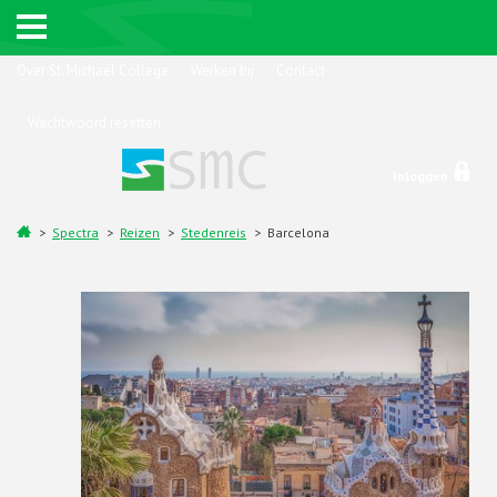
Over St. Michaël College
Werken bij
Contact
Wachtwoord resetten
Inloggen
Spectra
Reizen
Stedenreis
Barcelona