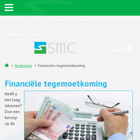
Over St. Michaël College
Werken bij
Contact
Wachtwoord resetten
Inloggen
Onderwijs
Financiële tegemoetkoming
Financiële tegemoetkoming
Heeft u
een laag
inkomen?
Doe een
beroep
op de