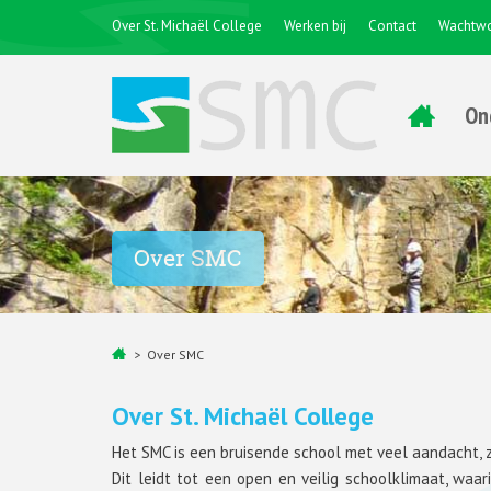
Over St. Michaël College
Werken bij
Contact
Wachtwo
On
Over SMC
Over SMC
Over St. Michaël College
Het SMC is een bruisende school met veel aandacht, zo
Dit leidt tot een open en veilig schoolklimaat, wa