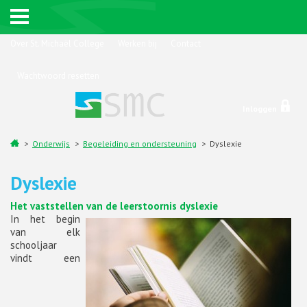
Over St. Michaël College
Werken bij
Contact
Wachtwoord resetten
Inloggen
Onderwijs
Begeleiding en ondersteuning
Dyslexie
Dyslexie
Het vaststellen van de leerstoornis dyslexie
In het begin
van elk
schooljaar
vindt een