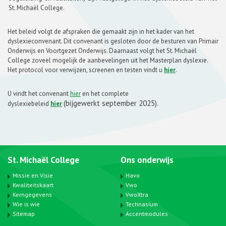
St. Michaël College.
Het beleid volgt de afspraken die gemaakt zijn in het kader van het
dyslexieconvenant. Dit convenant is gesloten door de besturen van Primair
Onderwijs en Voortgezet Onderwijs. Daarnaast volgt het St. Michaël
College zoveel mogelijk de aanbevelingen uit het Masterplan dyslexie.
Het protocol voor verwijzen, screenen en testen vindt u
hier
.
U vindt het convenant
hier
en het complete
(bijgewerkt september 2025)
dyslexiebeleid
hier
.
St. Michaël College
Ons onderwijs
Missie en Visie
Havo
Kwaliteitskaart
Vwo
Kerngegevens
VwoXtra
Wie is wie
Technasium
Sitemap
Accentmodules