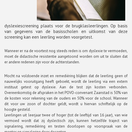
dyslexiescreening plaats voor de brugklasleerlingen. Op basis
van gegevens van de basisscholen en uitkomst van deze
screening kan een leerling worden voorgetest.
Wanneer er na de voortest nog steeds reden is om dyslexie te vermoeden,
moet de didactische resistentie aangetoond worden om uit te sluiten dat
er andere redenen zijn voor de achterstanden.
Mocht na voldoende inzet en remediëring blijken dat de leerling geen of
nauwelijks vooruitgang heeft geboekt, wordt de leerling via een extern
instituut getest op dyslexie. Aan de test zijn kosten verbonden.
Overeenkomstig de afspraken in het POVO-convenant Zaanstad is 50% van
de kosten voor rekening van de ouders en 50% voor de school. Wanneer
dit voor uw zoon of dochter geldt, wordt u hiervan schriftelijk op de
hoogte gesteld.
Leerlingen uit leerjaar twee of hoger (tot de leeftijd van 16 jaar), van wie
vermoed wordt dat zij dyslectisch zijn, kunnen hetzelfde traject van
signalering, remediëring en testen doorlopen op voorspraak van de
mentor en signalering door docenten.