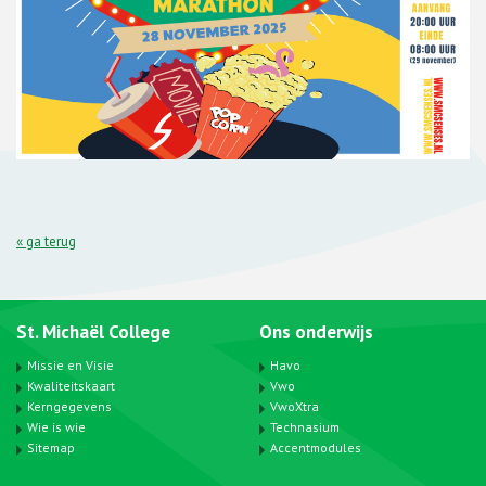
« ga terug
St. Michaël College
Ons onderwijs
Missie en Visie
Havo
Kwaliteitskaart
Vwo
Kerngegevens
VwoXtra
Wie is wie
Technasium
Sitemap
Accentmodules