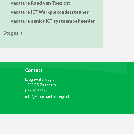
vacature Raad van Toezicht
vacature ICT Werkplekondersteuner
vacature senior ICT systeembeheerder
Stages
Contact
Leeghwaterweg 7
1509 BS Zaandam
075-6127474
info@stmichaelcollege.nl