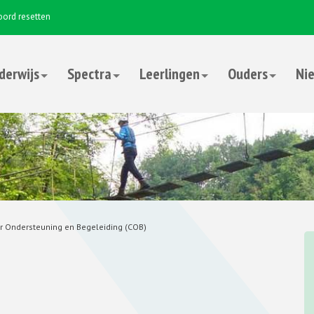
ord resetten
derwijs
Spectra
Leerlingen
Ouders
Nie
r Ondersteuning en Begeleiding (COB)