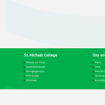
St. Michaël College
Ons on
Missie en Visie
Havo
Kwaliteitskaart
Vwo
Kerngegevens
VwoXtr
Wie is wie
Techna
Sitemap
Accent