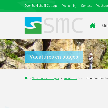
Over St. Michaël College
Werken bij
Contact
Wachtwo
On
Vacatures en stages
Vacatures en stages
Vacatures
vacature Coördinato