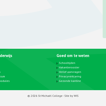
derwijs
Goed om te weten
Schooltijden
Vakantierooster
a
Verlof aanvragen
sium
Privacyverklaring
modules
Gezonde kantine
© 2026 St Michaël College -
Site by WIS